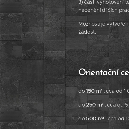
3) část: vyhotovení 
nacenění dílčích prac
Možností je vytvoření
žádost.
Orientační ce
150 m²
do
: cca od 1
250 m²
do
: cca od 5
500 m²
do
: cca od 