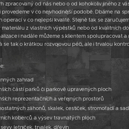
rh zpracovaný od nás nebo o od kohokoliv jiného z vá
ci provedeme v co nejvhodnější podobě. Dbáme na spr
 operací v co nejlepší kvalitě. Stejně tak se zaruču
ho materiálu z vlastních výpěstků nebo od kvalitních d
alizace i nadále můžeme s klientem spolupracovat a 
 se tak o krátkou rozvojovou péči, ale i trvalou kontr
e:
dinných zahrad
ších částí parků či parkově upravených ploch
ších reprezentačních a veřejných prostorů
ostatných záhonů, skalek, cestiček, stromořadí a sa
vních koberců a výsev travnatých ploch
evy letniček, trvalek, dřevin