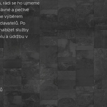
s, rádi se ho ujmeme
ávné a pečlivé
jeme výběrem
odavatelů. Po
nabízet služby
olu a údržbu v
dů