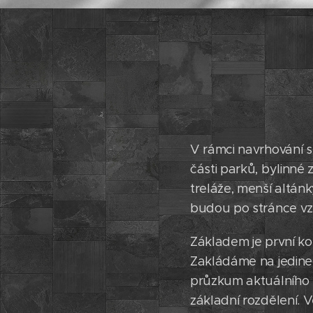
V rámci navrhování s
části parků, bylinné
treláže, menší altán
budou po stránce vzh
Základem je první ko
Zakládáme na jedineč
průzkum aktuálního 
základní rozdělení. 