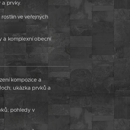
 a prvky.
rostlin ve veřejných
ry a komplexní obecní
ezení kompozice a
loch; ukázka prvků a
rvků; pohledy v