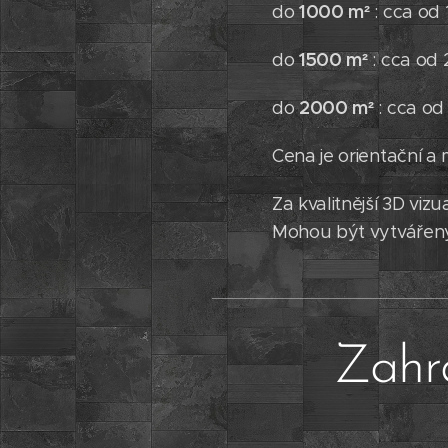
1000 m²
do
: cca od
1500 m²
do
: cca od
2000 m²
do
: cca od
Cena je orientační a
Za kvalitnější 3D vi
Mohou být vytvářeny
Zahra