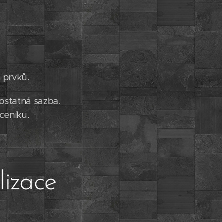
 prvků.
mostatná sazba.
ceníku.
lizace