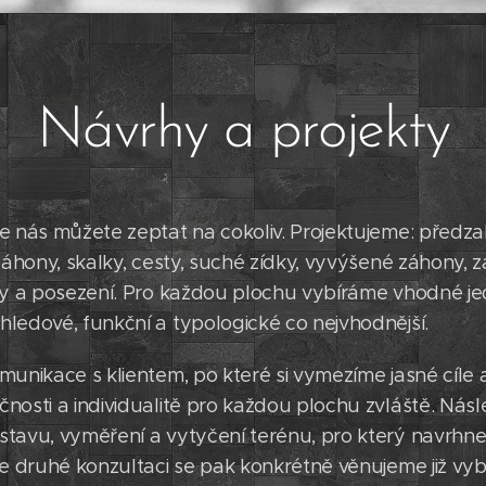
Návrhy a projekty
e nás můžete zeptat na cokoliv. Projektujeme: předza
 záhony, skalky, cesty, suché zídky, vyvýšené záhony, 
ky a posezení. Pro každou plochu vybíráme vhodné jed
ledové, funkční a typologické co nejvhodnější.
munikace s klientem, po které si vymezíme jasné cíle
nosti a individualitě pro každou plochu zvláště. Ná
stavu, vyměření a vytyčení terénu, pro který navrhn
Ve druhé konzultaci se pak konkrétně věnujeme již vyb