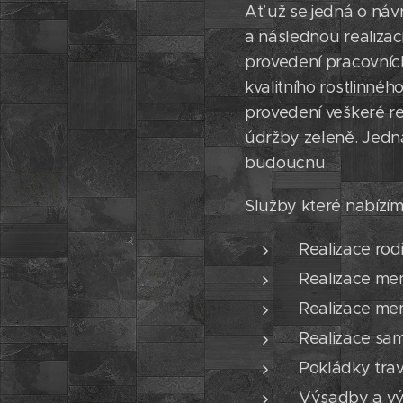
Ať už se jedná o náv
a následnou realiza
provedení pracovních
kvalitního rostlinné
provedení veškeré re
údržby zeleně. Jedná
budoucnu.
Služby které nabízím
Realizace ro
Realizace men
Realizace men
Realizace sam
Pokládky tra
Výsadby a výs