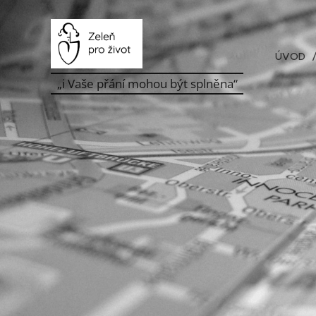
ÚVOD
„i Vaše přání mohou být splněna“