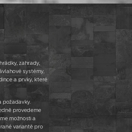
hrádky, zahrady,
závlahové systémy,
ince a prvky, které
 a požadavky.
sledně provedeme
eme možnosti a
rané variantě pro