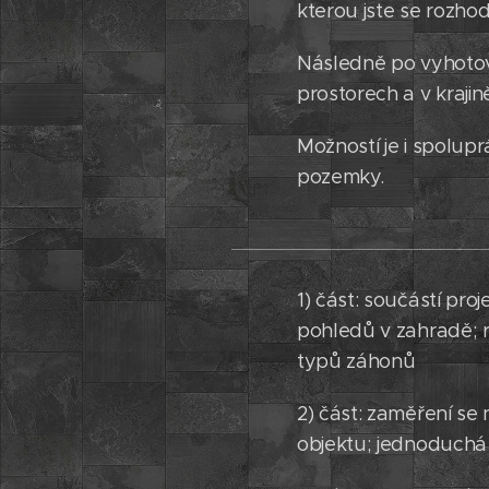
kterou jste se rozho
Následně po vyhotove
prostorech a v krajin
Možností je i spolup
pozemky.
1) část: součástí pr
pohledů v zahradě; r
typů záhonů
2) část: zaměření se
objektu; jednoduchá 