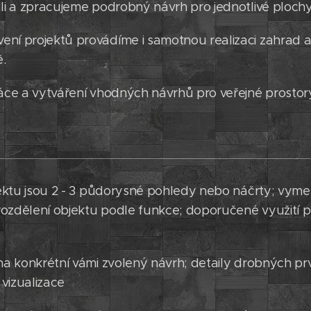
dli a zpracujeme podrobný návrh pro jednotlivé plochy
ní projektů provádíme i samotnou realizaci zahrad a 
ě.
ráce a vytváření vhodných návrhů pro veřejné prosto
ojektu jsou 2 - 3 půdorysné pohledy nebo náčrty; vym
ozdělení objektu podle funkce; doporučené využití p
 na konkrétní vámi zvolený návrh; detaily drobných p
vizualizace