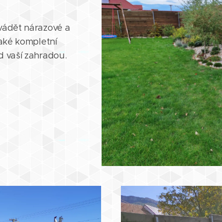
ovádět nárazové a
také kompletní
d vaší zahradou.