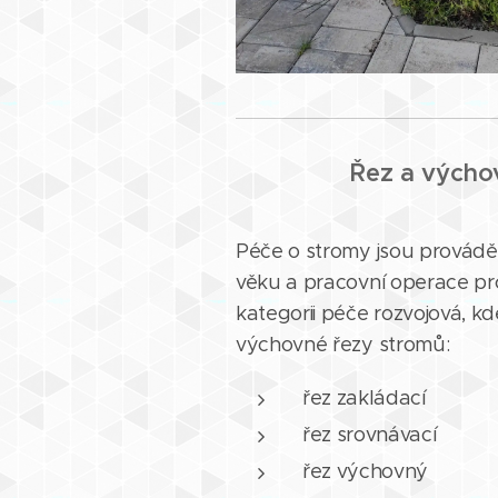
Řez a výcho
Péče o stromy jsou provád
věku a pracovní operace p
kategorii péče rozvojová, k
výchovné řezy stromů:
řez zakládací
řez srovnávací
řez výchovný