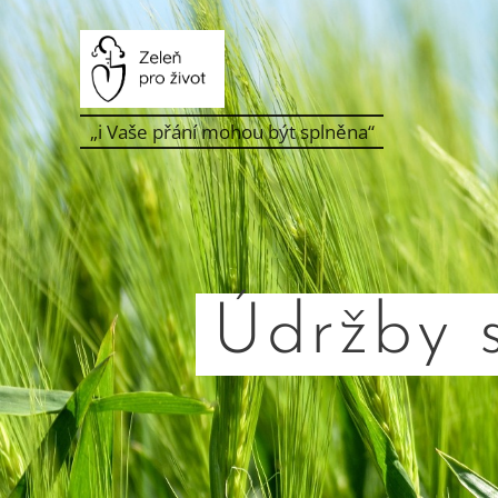
„i Vaše přání mohou být splněna“
Údržby 