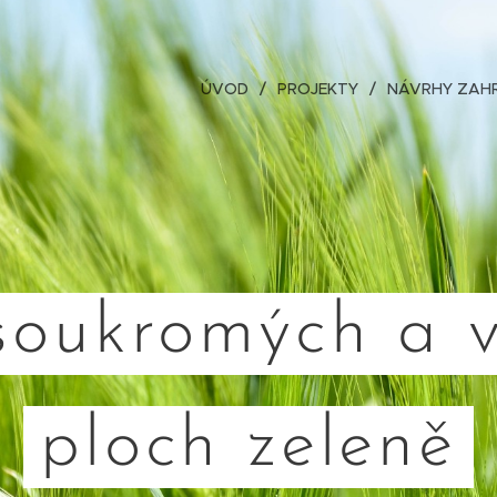
ÚVOD
PROJEKTY
NÁVRHY ZAHR
soukromých a v
ploch zeleně