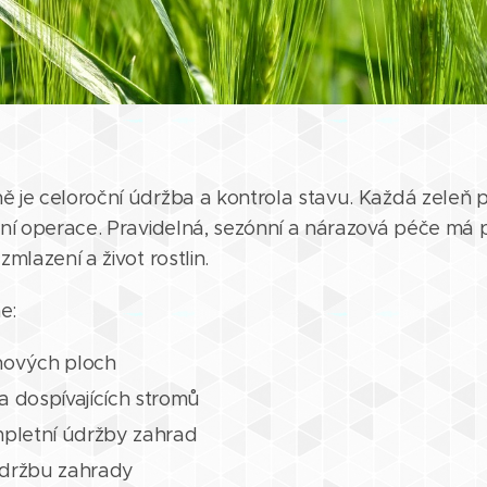
ě je celoroční údržba a kontrola stavu. Každá zeleň
vní operace. Pravidelná, sezónní a nárazová péče má po
zmlazení a život rostlin.
e:
nových ploch
 dospívajících stromů
mpletní údržby zahrad
 údržbu zahrady