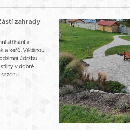
ástí zahrady
í stříhání a
k a keřů. Většinou
 podzimní údržbu
ostliny v dobré
í sezónu.