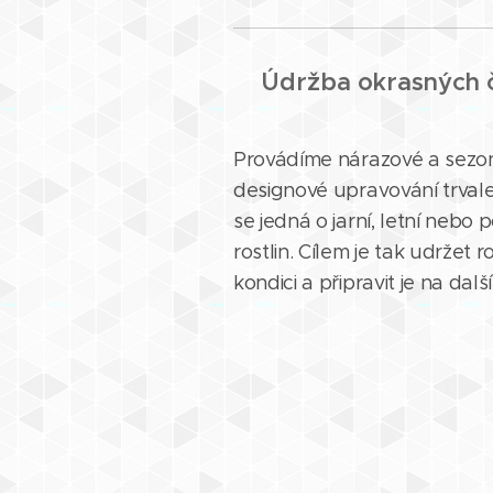
Údržba okrasných č
Provádíme nárazové a sezonn
designové upravování trvale
se jedná o jarní, letní nebo
rostlin. Cílem je tak udržet r
kondici a připravit je na dalš