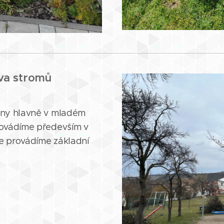
va stromů
ěny hlavně v mladém
rovádíme především v
de provádíme základní