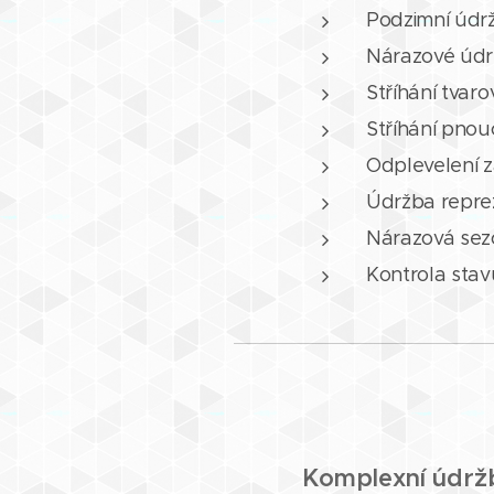
Podzimní údr
Nárazové údr
Stříhání tvar
Stříhání pnou
Odplevelení 
Údržba reprez
Nárazová sez
Kontrola stav
Komplexní údrž