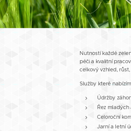
Nutností každé zelen
péči a kvalitní praco
celkový vzhled, růst, 
Služby které nabízím
Údržby záho
Řez mladých a
Celoroční ko
Jarní a letní