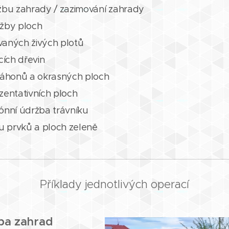
žbu zahrady / zazimování zahrady
žby ploch
ovaných živých plotů
cích dřevin
záhonů a okrasných ploch
entativních ploch
ónní údržba trávníku
u prvků a ploch zeleně
Příklady jednotlivých operací
ba zahrad